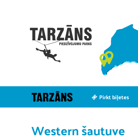
Pirkt biļetes
Western šautuve