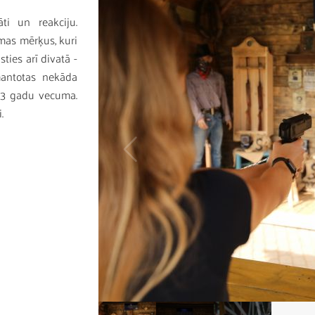
ti un reakciju.
smas mērķus, kuri
ies arī divatā -
mantotas nekāda
o 3 gadu vecuma.
i.