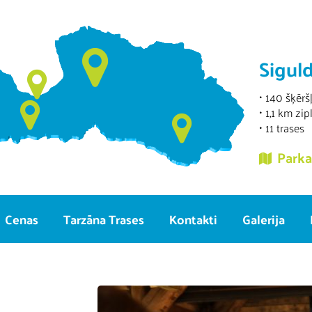
Sigul
140 šķēršļ
1,1 km zip
11 trases
Parka
Cenas
Tarzāna Trases
Kontakti
Galerija