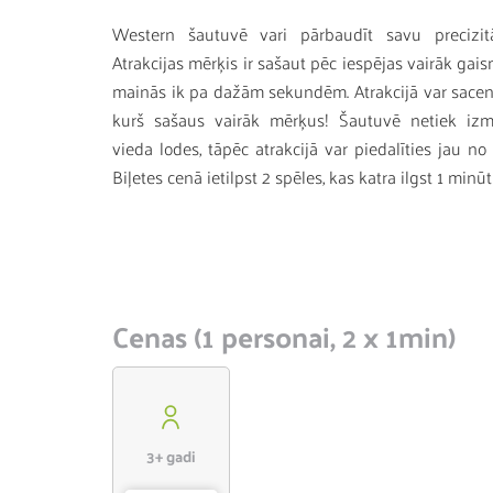
Western šautuvē vari pārbaudīt savu precizitā
Atrakcijas mērķis ir sašaut pēc iespējas vairāk gai
mainās ik pa dažām sekundēm. Atrakcijā var sacenst
kurš sašaus vairāk mērķus! Šautuvē netiek iz
vieda lodes, tāpēc atrakcijā var piedalīties jau n
Biļetes cenā ietilpst 2 spēles, kas katra ilgst 1 minūt
Cenas (1 personai, 2 x 1min)
3+ gadi