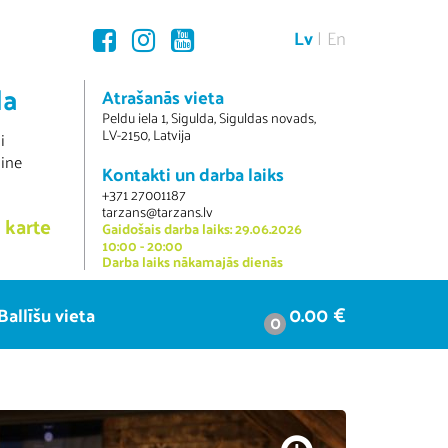
Lv
En
da
Atrašanās vieta
Peldu iela 1, Sigulda, Siguldas novads,
LV-2150, Latvija
i
line
Kontakti un darba laiks
+371 27001187
tarzans@tarzans.lv
 karte
Gaidošais darba laiks: 29.06.2026
10:00 - 20:00
Darba laiks nākamajās dienās
0.00 €
Ballīšu vieta
0