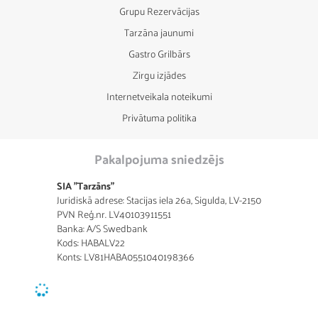
Grupu Rezervācijas
Tarzāna jaunumi
Gastro Grilbārs
Zirgu izjādes
Internetveikala noteikumi
Privātuma politika
Pakalpojuma sniedzējs
SIA "Tarzāns"
Juridiskā adrese: Stacijas iela 26a, Sigulda, LV-2150
PVN Reģ.nr. LV40103911551
Banka: A/S Swedbank
Kods: HABALV22
Konts: LV81HABA0551040198366