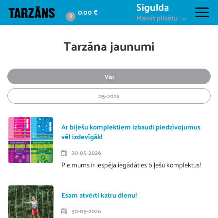
Sigulda
0.00 €
0
Mainīt pilsētu
Tarzāna jaunumi
Visi
05-2026
Ar biļešu komplektiem izbaudi piedzīvojumus
vēl izdevīgāk!
30-05-2026
Pie mums ir iespēja iegādāties biļešu komplektus!
Esam atvērti katru dienu!
30-05-2026